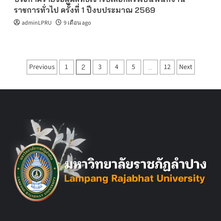
ราชการทั่วไป ครั้งที่ 1 ปีงบประมาณ 2569
adminLPRU
9 เดือน ago
Posts
Previous
1
3
4
5
12
Next
2
…
pagination