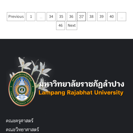
Posts
Previous
1
34
35
36
38
39
40
…
37
…
pagination
46
Next
คณะครุศาสตร์
คณะวิทยาศาสตร์