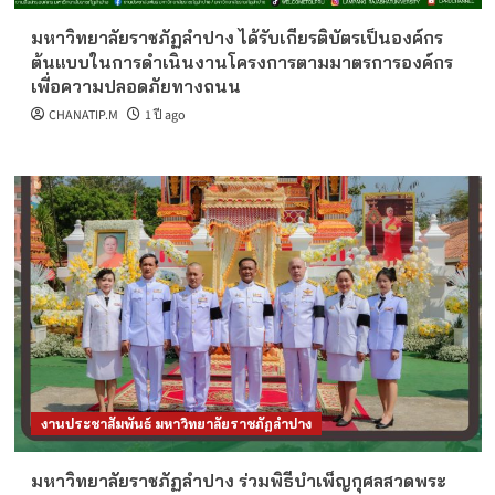
มหาวิทยาลัยราชภัฏลำปาง ได้รับเกียรติบัตรเป็นองค์กร
ต้นแบบในการดำเนินงานโครงการตามมาตรการองค์กร
เพื่อความปลอดภัยทางถนน
CHANATIP.M
1 ปี ago
งานประชาสัมพันธ์ มหาวิทยาลัยราชภัฏลำปาง
มหาวิทยาลัยราชภัฏลำปาง ร่วมพิธีบำเพ็ญกุศลสวดพระ