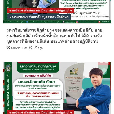
งานประชาสัมพันธ์ มหาวิทยาลัยราชภัฏลำปาง
ผลงานของมหาวิทยาลัย/บุคลากร/นักศึกษา
มหาวิทยาลัยราชภัฏลำปาง ขอเเสดงความยินดีกับ นาย
ธนวัฒน์ แต้คำ เจ้าหน้าที่บริหารงานทั่วไป ได้รับรางวัล
บุคลากรที่มีผลงานดีเด่น ประเภทด้านการปฏิบัติงาน
CHANATIP.M
1 ปี ago
งานประชาสัมพันธ์ มหาวิทยาลัยราชภัฏลำปาง