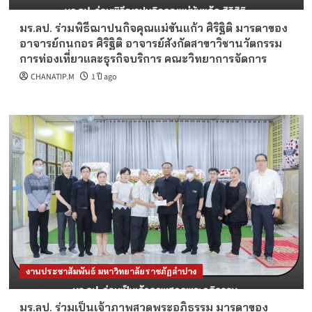
มร.ลป. ร่วมพิธีฌาปนกิจคุณแม่ขันแก้ว ศิริฐิติ มารดาของ
อาจารย์กนกอร ศิริฐิติ อาจารย์สังกัดสาขาวิชานวัตกรรม
การท่องเที่ยวและธุรกิจบริการ คณะวิทยาการจัดการ
CHANATIP.M
1 ปี ago
งานประชาสัมพันธ์ มหาวิทยาลัยราชภัฏลำปาง
มร.ลป. ร่วมเป็นเจ้าภาพสวดพระอภิธรรม มารดาของ