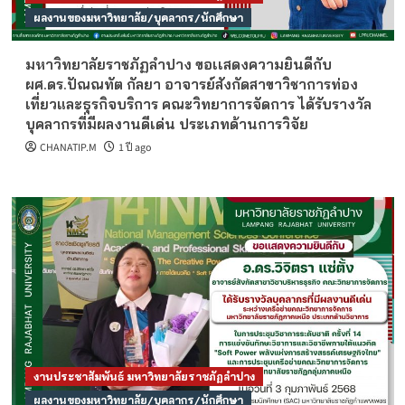
ผลงานของมหาวิทยาลัย/บุคลากร/นักศึกษา
มหาวิทยาลัยราชภัฏลำปาง ขอเเสดงความยินดีกับ
ผศ.ดร.ปัณณทัต กัลยา อาจารย์สังกัดสาขาวิชาการท่อง
เที่ยวและธุรกิจบริการ คณะวิทยาการจัดการ ได้รับรางวัล
บุคลากรที่มีผลงานดีเด่น ประเภทด้านการวิจัย
CHANATIP.M
1 ปี ago
งานประชาสัมพันธ์ มหาวิทยาลัยราชภัฏลำปาง
ผลงานของมหาวิทยาลัย/บุคลากร/นักศึกษา