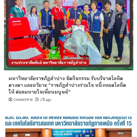
งานประชาสัมพันธ์ มหาวิทยาลัยราชภัฏลำปาง
มหาวิทยาลัยราชภัฏลำปาง จัดกิจกรรม รับบริจาคโลหิต
ดวงตา และอวัยวะ “ราชภัฏลำปางร่วมใจ หนี่งหยดโลหิต
ให้ ต่อลมหายใจเพื่อนมนุษย์”
CHANATIP.M
1 ปี ago