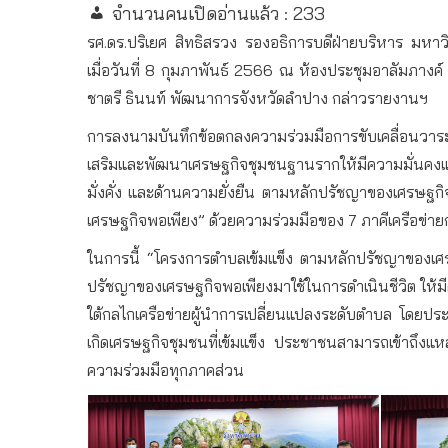
จำนวนคนเปิดอ่านแล้ว :
233
รศ.ดร.ปริเยศ สิทธิสรวง รองอธิการบดีฝ่ายบริหาร มหา
เมื่อวันที่ 8 กุมภาพันธ์ 2566 ณ ห้องประชุมอาลัมภาง
ชาตรี ธินนท์ พัฒนาการจังหวัดลำปาง กล่าวรายงานฯ
การลงนามบันทึกข้อตกลงความร่วมมือการขับเคลื่อนวาระ
เสริมและพัฒนาเศรษฐกิจชุมชนฐานรากให้มีความมั่นคงแล
มั่งคั่ง และด้านความยั่งยืน ตามหลักปรัชญาของเศรษฐ
เศรษฐกิจพอเพียง” ด้วยความร่วมมือของ 7 ภาคีเครือ
ในการนี้ “โครงการตำบลเข้มแข็ง ตามหลักปรัชญาของเศรษฐ
ปรัชญาของเศรษฐกิจพอเพียงมาใช้ในการดำเนินชีวิต ให้ม
ใต้กลไกเครือข่ายผู้นำการเปลี่ยนแปลงระดับตำบล โดยปร
เกิดเศรษฐกิจชุมชนที่เข้มแข็ง ประชาชนสามารถเข้าถึงแหล
ความร่วมมือทุกภาคส่วน