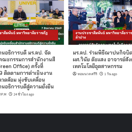
าสัมพันธ์ มหาวิทยาลัยราชภัฏ
งานประชาสัมพันธ์ มหาวิทยาลัยราช
ลำปาง
นอธิการบดี มร.ลป. จัด
มร.ลป. ร่วมพิธีฌาปนกิจบิ
คณะกรรมการสำนักงานสี
ผศ.วินัย ต๊ะแสง อาจารย์สั
reen Office) ครั้งที่
เทคโนโลยีอุตสาหกรรม
 ติดตามการดำเนินงาน
หอมนวล ศรีริ
1 วัน ago
แวดล้อม มุ่งขับเคลื่อน
นอธิการบดีสู่ความยั่งยืน
IP.M
24 ชั่วโมง ago