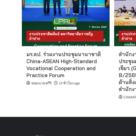
งานประชาสัมพันธ์ มหาวิทยาลัยราชภัฏ
งานประช
ลำปาง
ลำปาง
มร.ลป. ร่วมงานประชุมนานาชาติ
สำนักงา
China-ASEAN High-Standard
ประชุม
Vocational Cooperation and
เขียว (G
Practice Forum
8/2569
ด้านสิ่ง
หอมนวล ศรีริ
23 ชั่วโมง ago
สำนักงา
CHANAT