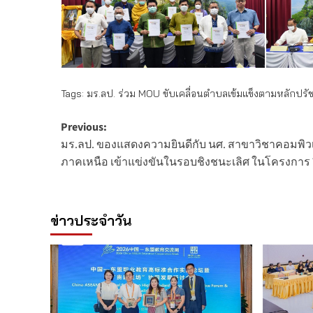
Tags:
มร.ลป. ร่วม MOU ขับเคลื่อนตำบลเข้มแข็งตามหลักปร
Post
Previous:
มร.ลป. ของแสดงความยินดีกับ นศ. สาขาวิชาคอมพิวเต
navigation
ภาคเหนือ เข้าแข่งขันในรอบชิงชนะเลิศ ในโครงการ 
ข่าวประจำวัน