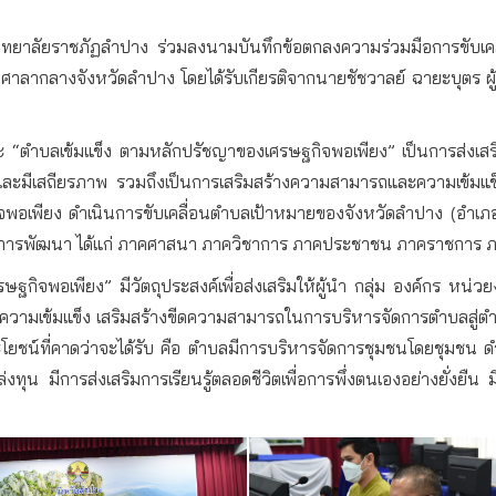
วิทยาลัยราชภัฏลำปาง ร่วมลงนามบันทึกข้อตกลงความร่วมมือการขับเ
ค์ ศาลากลางจังหวัดลำปาง โดยได้รับเกียรติจากนายชัชวาลย์ ฉายะบุตร 
 “ตำบลเข้มแข็ง ตามหลักปรัชญาของเศรษฐกิจพอเพียง” เป็นการส่งเส
ะมีเสถียรภาพ รวมถึงเป็นการเสริมสร้างความสามารถและความเข้มแข็ง
กิจพอเพียง ดำเนินการขับเคลื่อนตำบลเป้าหมายของจังหวัดลำปาง (อำเภ
ข่ายการพัฒนา ได้แก่ ภาคศาสนา ภาควิชาการ ภาคประชาชน ภาคราชกา
กิจพอเพียง” มีวัตถุประสงค์เพื่อส่งเสริมให้ผู้นำ กลุ่ม องค์กร หน่ว
ีความเข้มแข็ง เสริมสร้างขีดความสามารถในการบริหารจัดการตำบลสู่ตำ
ะโยชน์ที่คาดว่าจะได้รับ คือ ตำบลมีการบริหารจัดการชุมชนโดยชุมชน ด
่งทุน มีการส่งเสริมการเรียนรู้ตลอดชีวิตเพื่อการพึ่งตนเองอย่างยั่งย