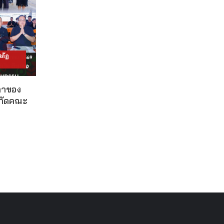
ภัฏ
ดาของ
งกัดคณะ