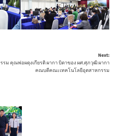
Next:
รม คุณพ่อผดุงเกียรติ ผากา บิดาของ ผศ.ศุภวุฒิ ผากา
คณบดีคณะเทคโนโลยีอุตสาหกรรม