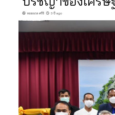
ปรัชญาของเศรษฐ
หอมนวล ศรีริ
3 ปี ago