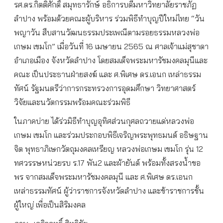
รศ.ดร.กิตติศักดิ์ สมุทธารักษ์ อธิการบดีมหาวิทยาลัยราชภัฏ
ลำปาง พร้อมด้วยคณะผู้บริหาร ร่วมพิธีทำบุญปีใหม่ไทย “วัน
พญาวัน สืบสานวัฒนธรรมประเพณีตามรอยธรรมหลวงพ่อ
เกษม เขมโก” เมื่อวันที่ 16 เมษายน 2565 ณ ศาลเจ้าแม่สุชาดา
อำเภอเมือง จังหวัดลำปาง โดยสมเด็จพระมหารัชมงคลมุนีและ
คณะ เป็นประธานฝ่ายสงฆ์ และ ศ.พิเศษ ดร.เอนก เหล่าธรรม
ทัศน์ รัฐมนตรีว่าการกระทรวงการอุดมศึกษา วิทยาศาสตร์
วิจัยและนวัตกรรมพร้อมคณะร่วมพิธี
ในภาคบ่าย ได้ร่วมิธีทำบุญอุทิศส่วนกุศลถวายแด่หลวงพ่อ
เกษม เขมโก และร่วมประกอบพิธีเจริญพระพุทธมนต์ อธิษฐาน
จิต พุทธาภิเษกวัตถุมงคลเหรียญ หลวงพ่อเกษม เขมโก รุ่น 12
ทศวรรษหน่วยรบ ร.17 พัน2 และผ้ายันต์ พร้อมทั้งสรงน้ำขอ
พร จากสมเด็จพระมหารัชมงคลมุนี และ ศ.พิเศษ ดร.เอนก
เหล่าธรรมทัศน์ ผู้ว่าราชการจังหวัดลำปาง และข้าราชการชั้น
ผู้ใหญ่ เพื่อเป็นสิริมงคล