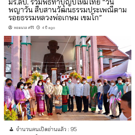
มร.ลป. ร่วมพิธีทำบุญปีใหม่ไทย “วัน
พญาวัน สืบสานวัฒนธรรมประเพณีตาม
รอยธรรมหลวงพ่อเกษม เขมโก”
หอมนวล ศรีริ
4 ปี ago
จำนวนคนเปิดอ่านแล้ว :
95