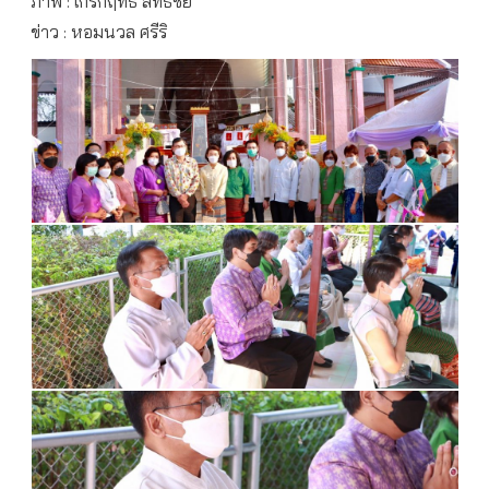
ภาพ : เกริกฤทธิ์ สิทธิชัย
ข่าว : หอมนวล ศรีริ