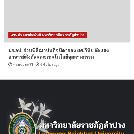
งานประชาสัมพันธ์ มหาวิทยาลัยราชภัฏลำปาง
มร.ลป. ร่วมพิธีฌาปนกิจบิดาของ ผศ.วินัย ต๊ะแสง
อาจารย์สังกัดคณะเทคโนโลยีอุตสาหกรรม
หอมนวล ศรีริ
9 ชั่วโมง ago