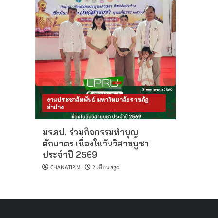
งานประชาสัมพันธ์ มหาวิทยาลัยราชภัฏ
ลำปาง
มร.ลป. ร่วมกิจกรรมทำบุญ
ตักบาตร เนื่องในวันวิสาขบูชา
ประจำปี 2569
CHANATIP.M
2 เดือน ago