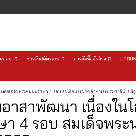
มร.ลป.
ข่าวรับสมัครงาน
การจัดซื้อจัดจ้าง
LPRU
หามงคลเฉลิมพระชนมพรรษา 4 รอบ สมเด็จพระนางเจ้าฯ พระบรมราชินี 3 มิ
รมอาสาพัฒนา เนื่องใน
า 4 รอบ สมเด็จพระน