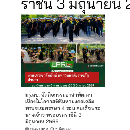
ราชินี 3 มิถุนายน
งานประชาสัมพันธ์ มหาวิทยาลัยราชภัฏ
ลำปาง
มร.ลป. จัดกิจกรรมอาสาพัฒนา
เนื่องในโอกาสพิธีมหามงคลเฉลิม
พระชนมพรรษา 4 รอบ สมเด็จพระ
นางเจ้าฯ พระบรมราชินี 3
มิถุนายน 2569
CHANATIP.M
2 เดือน ago