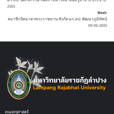
มร.ลป. จัดกิจกรรมวันสถาปนาวิทยาลัยครูลำปาง ประจำปี
navigation
2565
Next:
สมาชิกจิตอาสาพระราชทาน สังกัด มร.ลป. พัฒนาภูมิทัศน์
09-06-2655
คณะครุศาสตร์