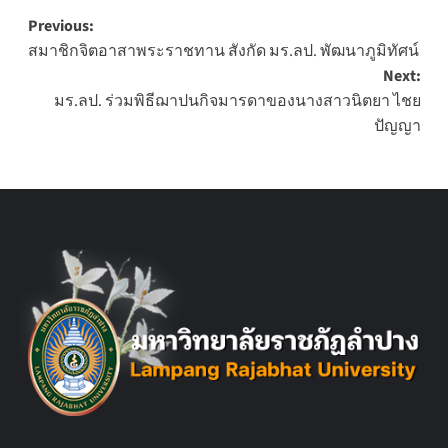
Post
Previous:
สมาชิกจิตอาสาพระราชทาน สังกัด มร.ลป. พัฒนาภูมิทัศน์
navigation
Next:
มร.ลป. ร่วมพิธีฌาปนกิจมารดาของนางสาวนิตยา ไชย
ปัญญา