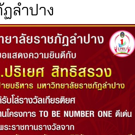
ภัฏลำปาง