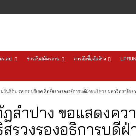
มร.ลป.
ข่าวรับสมัครงาน
การจัดซื้อจัดจ้าง
LPRU
ินดีกับ รศ.ดร.ปริเยศ สิทธิสรวงรองอธิการบดีฝ่ายบริหาร มหาวิทยาลัยร
ภัฏลำปาง ขอแสดงความ
ธิสรวงรองอธิการบดีฝ่