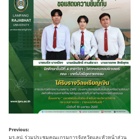
Post
Previous:
มร.ลป. ร่วมประชุมคณะกรมการจังหวัดและหัวหน้าส่วน