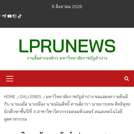
Skip
8 สิงหาคม 2026
to
facebook
youtube
instagram
tiktok
content
LPRUNEWS
งานสื่อสารองค์กร มหาวิทยาลัยราชภัฏลำปาง
Primary
Menu
HOME
GALLERIES
มหาวิทยาลัยราชภัฏลำปาง ขอแสดงความยินดี
กับ นายเมธีส นาเหมือง นายณัฌสิทธิ์ ศานติธารา นายธารเทพ สิทธิพุทธ
นักศึกษาชั้นปีที่ 4 สาขาวิชาวิศวกรรมคอมพิวเตอร์ คณะเทคโนโลยี
อุตสาหกรรม