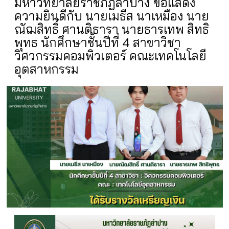
มหาวิทยาลัยราชภัฏลำปาง ขอแสดง
ความยินดีกับ นายเมธีส นาเหมือง นาย
ณัฌสิทธิ์ ศานติธารา นายธารเทพ สิทธิ
พุทธ นักศึกษาชั้นปีที่ 4 สาขาวิชา
วิศวกรรมคอมพิวเตอร์ คณะเทคโนโลยี
อุตสาหกรรม