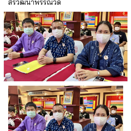
สิริวัฒนาพรรณวดี