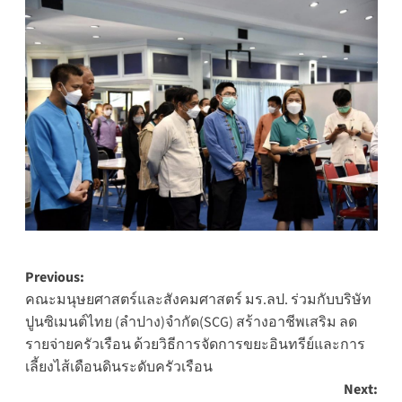
Post
Previous:
คณะมนุษยศาสตร์และสังคมศาสตร์ มร.ลป. ร่วมกับบริษัท
navigation
ปูนซิเมนต์ไทย (ลำปาง)จำกัด(SCG) สร้างอาชีพเสริม ลด
รายจ่ายครัวเรือน ด้วยวิธีการจัดการขยะอินทรีย์และการ
เลี้ยงไส้เดือนดินระดับครัวเรือน
Next: