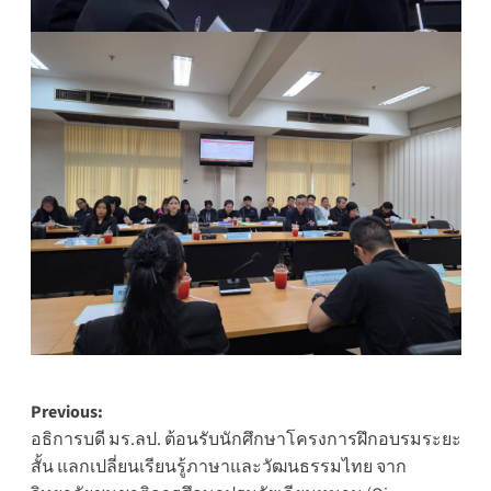
Post
Previous:
อธิการบดี มร.ลป. ต้อนรับนักศึกษาโครงการฝึกอบรมระยะ
navigation
สั้น แลกเปลี่ยนเรียนรู้ภาษาและวัฒนธรรมไทย จาก