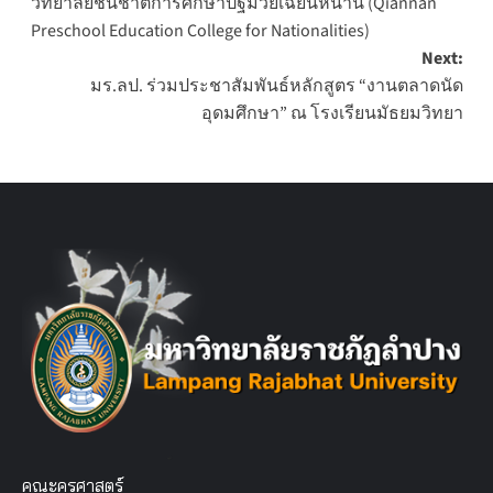
วิทยาลัยชนชาติการศึกษาปฐมวัยเฉียนหนาน (Qiannan
Preschool Education College for Nationalities)
Next:
มร.ลป. ร่วมประชาสัมพันธ์หลักสูตร “งานตลาดนัด
อุดมศึกษา” ณ โรงเรียนมัธยมวิทยา
คณะครุศาสตร์