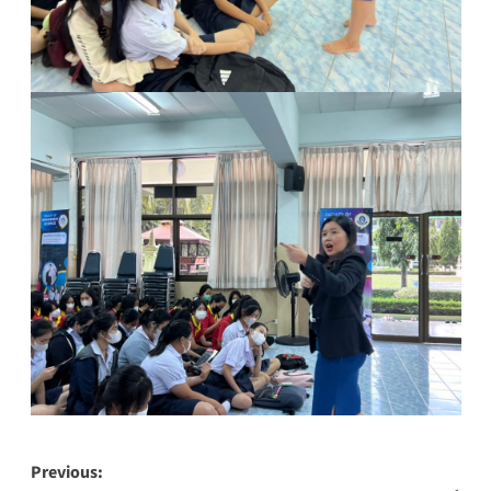
Post
Previous: