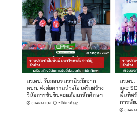
งานประชาสัมพันธ์ มหาวิทยาลัยราชภัฏ
งานประช
ลำปาง
ลำปาง
มร.ลป. รับมอบหมวกนิรภัยจาก
มร.ลป.
คปภ. ส่งต่อความห่วงใย เสริมสร้าง
และ SO
วินัยการขับขี่ปลอดภัยแก่นักศึกษา
พื้นที่ส
การพัฒน
CHANATIP.M
2 สัปดาห์ ago
CHANAT