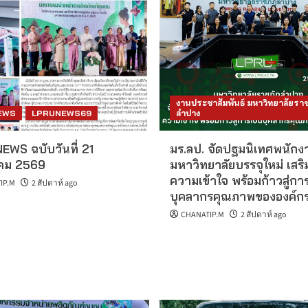
งานประชาสัมพันธ์ มหาวิทยาลัยราช
EWS
LPRUNEWS69
ลำปาง
EWS ฉบับวันที่ 21
มร.ลป. จัดปฐมนิเทศพนักง
คม 2569
มหาวิทยาลัยบรรจุใหม่ เสริ
ความเข้าใจ พร้อมก้าวสู่กา
IP.M
2 สัปดาห์ ago
บุคลากรคุณภาพขององค์ก
CHANATIP.M
2 สัปดาห์ ago