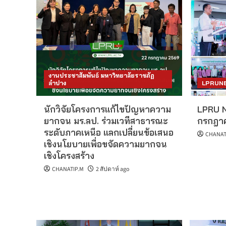
งานประชาสัมพันธ์ มหาวิทยาลัยราชภัฏ
ลำปาง
LPRUN
นักวิจัยโครงการแก้ไขปัญหาความ
LPRU N
ยากจน มร.ลป. ร่วมเวทีสาธารณะ
กรกฎา
ระดับภาคเหนือ แลกเปลี่ยนข้อเสนอ
CHANAT
เชิงนโยบายเพื่อขจัดความยากจน
เชิงโครงสร้าง
CHANATIP.M
2 สัปดาห์ ago