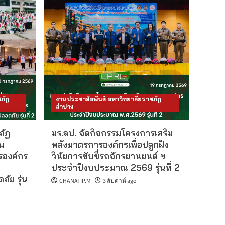
ภัฏ
งานประชาสัมพันธ์ มหาวิทยาลัยราชภัฏ
ลำปาง
ภัฏ
มร.ลป. จัดกิจกรรมโครงการเสริม
ม
พลังมาตรการองค์กรเพื่อปลูกฝัง
รองค์กร
วินัยการขับขี่รถจักรยานยนต์ ฯ
ประจำปีงบประมาณ 2569 รุ่นที่ 2
ัย รุ่น
CHANATIP.M
3 สัปดาห์ ago