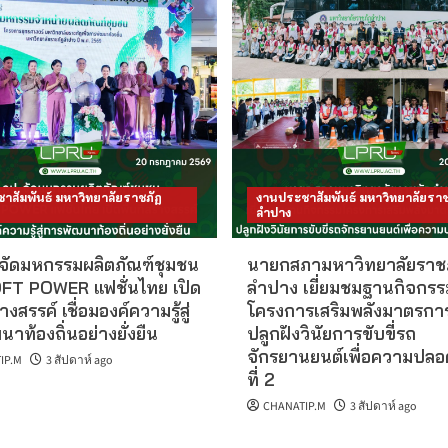
าสัมพันธ์ มหาวิทยาลัยราชภัฏ
งานประชาสัมพันธ์ มหาวิทยาลัยราช
ลำปาง
 จัดมหกรรมผลิตภัณฑ์ชุมชน
นายกสภามหาวิทยาลัยราช
FT POWER แฟชั่นไทย เปิด
ลำปาง เยี่ยมชมฐานกิจกรร
ร้างสรรค์ เชื่อมองค์ความรู้สู่
โครงการเสริมพลังมาตรกา
าท้องถิ่นอย่างยั่งยืน
ปลูกฝังวินัยการขับขี่รถ
จักรยานยนต์เพื่อความปลอดภ
IP.M
3 สัปดาห์ ago
ที่ 2
CHANATIP.M
3 สัปดาห์ ago