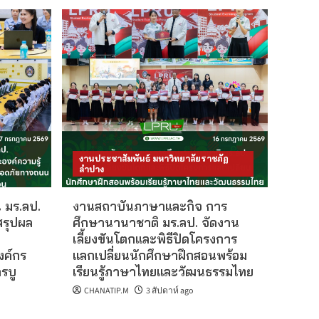
งานประชาสัมพันธ์ มหาวิทยาลัยราชภัฏ
ลำปาง
 มร.ลป.
งานสถาบันภาษาและกิจ การ
สรุปผล
ศึกษานานาชาติ มร.ลป. จัดงาน
เลี้ยงขันโตกและพิธีปิดโครงการ
งค์กร
แลกเปลี่ยนนักศึกษาฝึกสอนพร้อม
รบู
เรียนรู้ภาษาไทยและวัฒนธรรมไทย
CHANATIP.M
3 สัปดาห์ ago