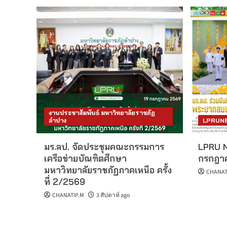
งานประชาสัมพันธ์ มหาวิทยาลัยราชภัฏ
ลำปาง
LPRUN
มร.ลป. จัดประชุมคณะกรรมการ
LPRU N
เครือข่ายบัณฑิตศึกษา
กรกฎา
มหาวิทยาลัยราชภัฏภาคเหนือ ครั้ง
CHANAT
ที่ 2/2569
CHANATIP.M
3 สัปดาห์ ago