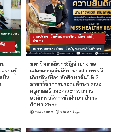
งานประชาสัมพันธ์ มหาวิทยาลัยราชภัฏ
ลำปาง
ภัฏ
ผลงานของมหาวิทยาลัย/บุคลากร/นักศึกษา
าน
มหาวิทยาลัยราชภัฏลำปาง ขอ
มความรู้
แสดงความยินดีกับ นางสาวพรวดี
รเป็น
เกียรติฟูเฟื่อง นักศึกษาชั้นปีที่ 3
ร
สาขาวิชาการประถมศึกษา คณะ
ครุศาสตร์ และคณะกรรมการ
องค์การบริหารนักศึกษา ปีการ
ศึกษา 2569
CHANATIP.M
2 สัปดาห์ ago