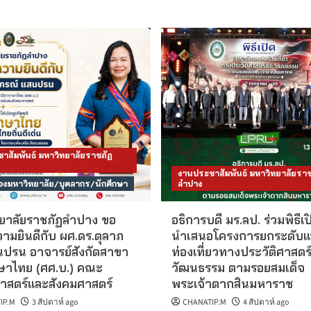
าสัมพันธ์ มหาวิทยาลัยราชภัฏ
งานประชาสัมพันธ์ มหาวิทยาลัยราช
งมหาวิทยาลัย/บุคลากร/นักศึกษา
ลำปาง
ยาลัยราชภัฏลำปาง ขอ
อธิการบดี มร.ลป. ร่วมพิธีเ
ามยินดีกับ ผศ.ดร.ตุลาภ
นำเสนอโครงการยกระดับแ
นปรน อาจารย์สังกัดสาขา
ท่องเที่ยวทางประวัติศาสตร
ษาไทย (ศศ.บ.) คณะ
วัฒนธรรม ตามรอยสมเด็จ
าสตร์และสังคมศาสตร์
พระเจ้าตากสินมหาราช
IP.M
3 สัปดาห์ ago
CHANATIP.M
4 สัปดาห์ ago