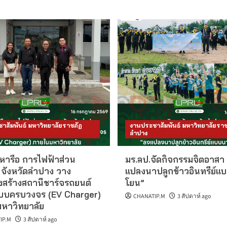
าสัมพันธ์ มหาวิทยาลัยราชภัฏ
งานประชาสัมพันธ์ มหาวิทยาลัยราช
ลำปาง
 หารือ การไฟฟ้าส่วน
มร.ลป.จัดกิจกรรมจิตอาสา
ค จังหวัดลำปาง วาง
แปลงนาปลูกข้าวอินทรีย์แ
สร้างสถานีชาร์จรถยนต์
โยน”
บบครบวงจร (EV Charger)
CHANATIP.M
3 สัปดาห์ ago
หาวิทยาลัย
IP.M
3 สัปดาห์ ago