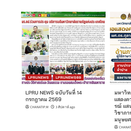
งานประช
ลำปาง
LPRUNEWS
LPRUNEWS69
ผลงานขอ
LPRU NEWS ฉบับวันที่ 14
มหาวิท
กรกฎาคม 2569
แสดงคว
รณ์ แส
CHANATIP.M
3 สัปดาห์ ago
วิชาภา
มนุษยศ
CHANAT