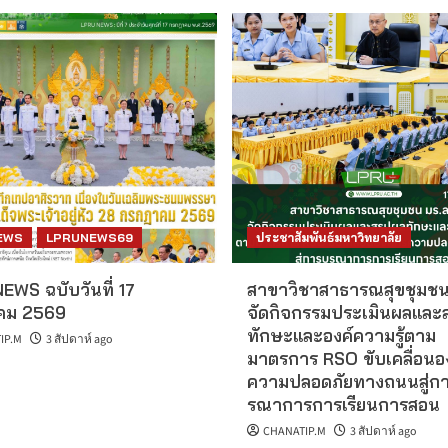
EWS
LPRUNEWS69
ประชาสัมพันธ์มหาวิทยาลัย
EWS ฉบับวันที่ 17
สาขาวิชาสาธารณสุขชุมชน
คม 2569
จัดกิจกรรมประเมินผลและ
ทักษะและองค์ความรู้ตาม
IP.M
3 สัปดาห์ ago
มาตรการ RSO ขับเคลื่อนอ
ความปลอดภัยทางถนนสู่กา
รณาการการเรียนการสอน
CHANATIP.M
3 สัปดาห์ ago