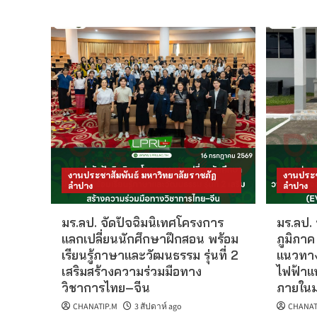
งานประชาสัมพันธ์ มหาวิทยาลัยราชภัฏ
งานประช
ลำปาง
ลำปาง
มร.ลป. จัดปัจฉิมนิเทศโครงการ
มร.ลป.
แลกเปลี่ยนนักศึกษาฝึกสอน พร้อม
ภูมิภา
เรียนรู้ภาษาและวัฒนธรรม รุ่นที่ 2
แนวทาง
เสริมสร้างความร่วมมือทาง
ไฟฟ้าแ
วิชาการไทย–จีน
ภายในม
CHANATIP.M
3 สัปดาห์ ago
CHANAT